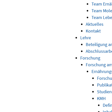
Team Ernä
Team Mole
Team Lebe
Aktuelles
Kontakt
Lehre
Beteiligung 
Abschlussarb
Forschung
Forschung am 
Ernährung
Forschu
Publika
Studien
KMH
Defi
Inhal