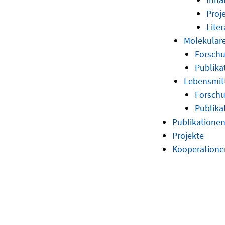
Proj
Liter
Molekular
Forschu
Publika
Lebensmit
Forschu
Publika
Publikatione
Projekte
Kooperatione