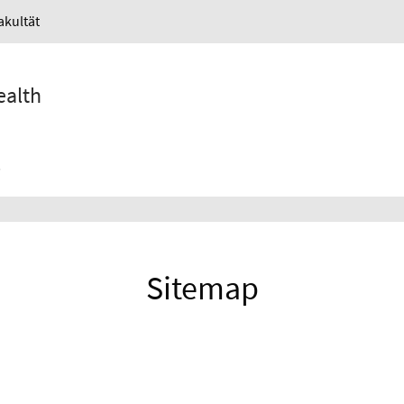
akultät
ealth
Sitemap