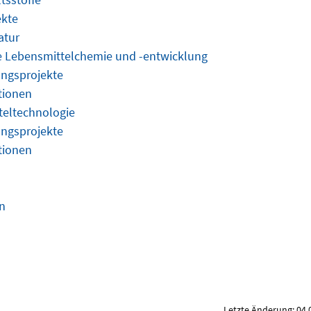
ekte
atur
e Lebensmittelchemie und -entwicklung
ngsprojekte
tionen
teltechnologie
ngsprojekte
tionen
n
n
Letzte Änderung: 04.