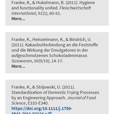
Franke, K.
, & Hukelmann, B. (2011).
Hygiene
and functionality united
.
Fleischwirtschaft
International
,
91
(1), 60-61.
More...
Franke, K.
, Heinzelmann, K., & Bindrich, U.
(2011).
Kakaobutterbindung an die Feststoffe
und die Wirkung der Emulgatoren in der
aufgeschmolzenen Schokoladenmasse
.
Süsswaren
,
56
(9/10), 14-17.
More...
Franke, K.
, & Strijowski, U. (2011).
Standardization of Domestic Frying Processes
by an Engineering Approach
.
Journal of Food
Science
, E333-E340.
https://doi.org/10.1111/j.1750-
3841.2011.02124.x