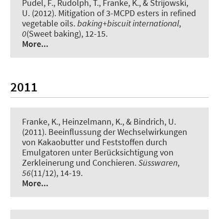
Pudel, F., Rudolph, T.
, Franke, K.
, & Strijowski,
U. (2012).
Mitigation of 3-MCPD esters in refined
vegetable oils
.
baking+biscuit international
,
0
(Sweet baking), 12-15.
More...
2011
Franke, K.
, Heinzelmann, K., & Bindrich, U.
(2011).
Beeinflussung der Wechselwirkungen
von Kakaobutter und Feststoffen durch
Emulgatoren unter Berücksichtigung von
Zerkleinerung und Conchieren
.
Süsswaren
,
56
(11/12), 14-19.
More...