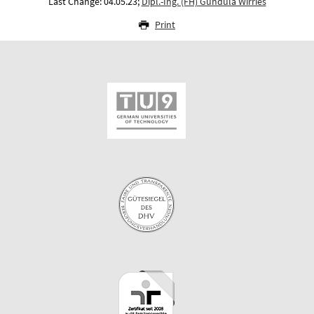
Last Change: 04.05.23;
Dipl.-Ing. (FH) Gundula Wirries
Print