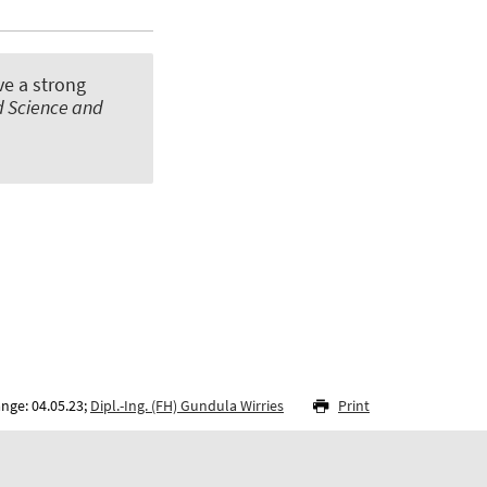
ve a strong
d Science and
nge: 04.05.23;
Dipl.-Ing. (FH) Gundula Wirries
Print