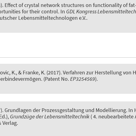
).
Effect of crystal network structures on functionality of fa
rtunities for their control
. In
GDL Kongress Lebensmitteltech
utscher Lebensmitteltechnologen e.V..
ovic, K.
, & Franke, K.
(2017).
Verfahren zur Herstellung von 
erbindevermögen
. (Patent No.
EP3254569
).
).
Grundlagen der Prozessgestaltung und Modellierung
. In 
Ed.),
Grundzüge der Lebensmitteltechnik
( 4. neubearbeitete 
s Verlag.