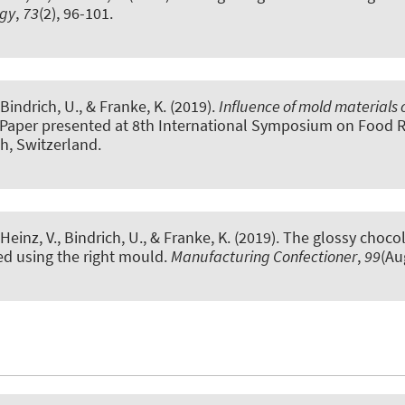
ogy
,
73
(2), 96-101.
Bindrich, U.
, & Franke, K.
(2019).
Influence of mold materials o
 Paper presented at 8th International Symposium on Food 
ch, Switzerland.
Heinz, V., Bindrich, U.
, & Franke, K.
(2019).
The glossy choco
ned using the right mould
.
Manufacturing Confectioner
,
99
(Au