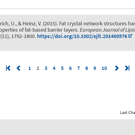
rich, U., & Heinz, V. (2015).
Fat crystal network structures ha
operties of fat-based barrier layers
.
European Journal of Lipi
7
(11), 1792-1800.
https://doi.org/10.1002/ejlt.201400576
1
2
3
4
5
6
7
8
9
10
Last Cha