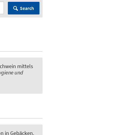
Search
chwein mittels
ygiene und
on in Gebäcken
.