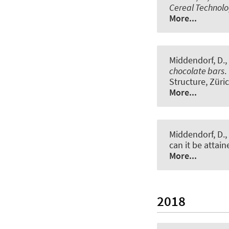
Cereal Technol
More...
Middendorf, D., 
chocolate bars
.
Structure, Züri
More...
Middendorf, D., 
can it be attai
More...
2018