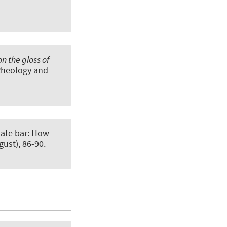
n the gloss of
Rheology and
late bar: How
gust), 86-90.