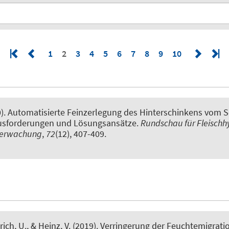
1
2
3
4
5
6
7
8
9
10
).
Automatisierte Feinzerlegung des Hinterschinkens vom S
usforderungen und Lösungsansätze
.
Rundschau für Fleischh
berwachung
,
72
(12), 407-409.
rich, U., & Heinz, V. (2019).
Verringerung der Feuchtemigrati