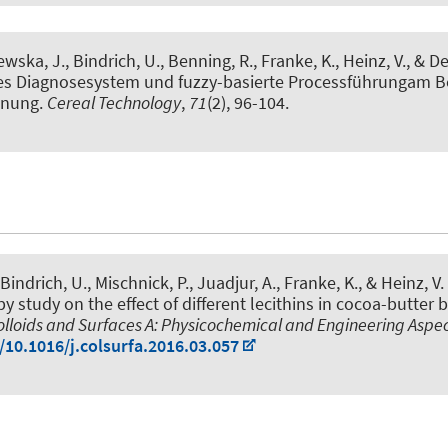
ewska, J., Bindrich, U., Benning, R.
, Franke, K.
, Heinz, V., & D
es Diagnosesystem und fuzzy-basierte Processführungam Be
knung
.
Cereal Technology
,
71
(2), 96-104.
Bindrich, U., Mischnick, P., Juadjur, A.
, Franke, K.
, & Heinz, V.
y study on the effect of different lecithins in cocoa-butter 
olloids and Surfaces A: Physicochemical and Engineering Aspe
/10.1016/j.colsurfa.2016.03.057