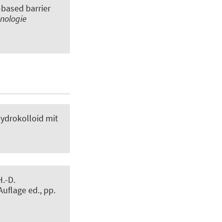
t-based barrier
nologie
Hydrokolloid mit
H.-D.
Auflage ed., pp.