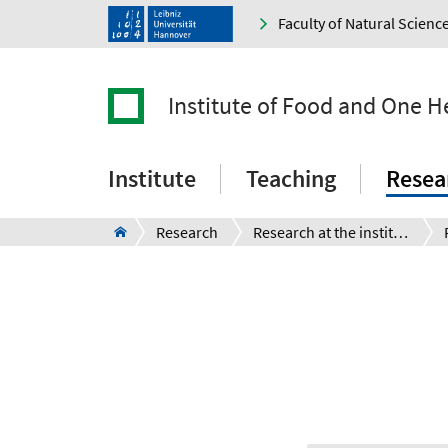
Faculty of Natural Scienc
Institute of Food and One H
Institute
Teaching
Resea
Research
Research at the institute