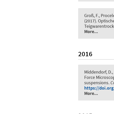
Groß, F., Procel
(2017).
Optisch
Teigwarentroc
More...
2016
Middendorf, D., 
Force Microscop
suspensions
.
C
https://doi.org
More...