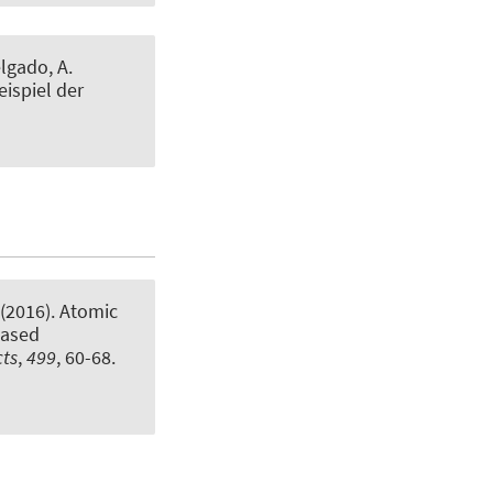
elgado, A.
ispiel der
 (2016).
Atomic
based
cts
,
499
, 60-68.